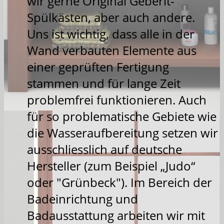
wir gerne Original Geberit-
Spülkästen, aber auch andere.
Uns ist wichtig, dass alle in der
Wand verbauten Elemente aus
einer geprüften Fertigung
stammen und für lange Zeit
problemfrei funktionieren. Auch
für so problematische Gebiete wie
die Wasseraufbereitung setzen wir
ausschliesslich auf deutsche
Hersteller (zum Beispiel „Judo“
oder "Grünbeck"). Im Bereich der
Badeinrichtung und
Badausstattung arbeiten wir mit