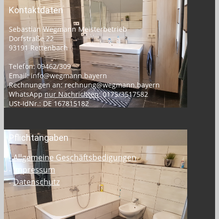
Kontaktdaten
Sebastian Wegmann Meisterbetrieb
Dorfstraße 22
93191 Rettenbach
Telefon: 09462/309
Email: info@wegmann.bayern
Rechnungen an: rechnung@wegmann.bayern
WhatsApp
nur Nachrichten
: 0175/3517582
USt-IdNr.: DE 167815182
Pflichtangaben
- Allgemeine Geschäftsbedigungen
Impressum
-
Datenschutz
-