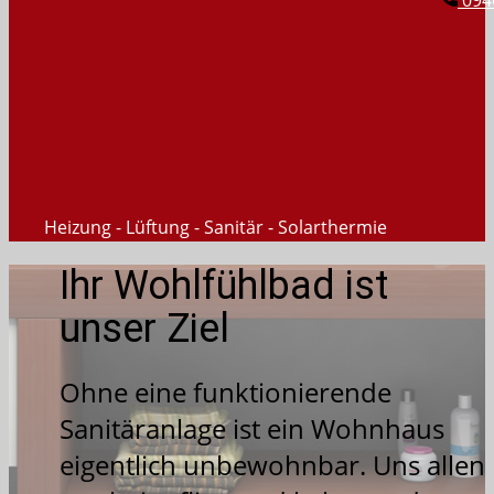
094
Heizung - Lüftung - Sanitär - Solarthermie
Ihr Wohlfühlbad ist
unser Ziel
Ohne eine funktionierende
Sanitäranlage ist ein Wohnhaus
eigentlich unbewohnbar. Uns allen